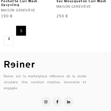
Pochette Cuir Wash
Sac Mousqueton Cuir Wash
Upcycling
MAISON GENEVIÈVE
MAISON GENEVIÈVE
190
€
250
€
5
1
2
3
4
Reiner est la marketplace référence de la mode
circulaire. Une curation créative, innovante et
engagée.