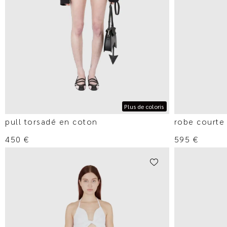
Plus de coloris
pull torsadé en coton
robe courte 
450
€
595
€