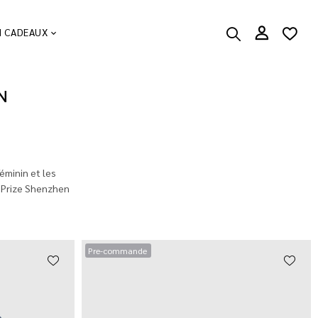
N CADEAUX
N
éminin et les
r Prize Shenzhen
Pre-commande