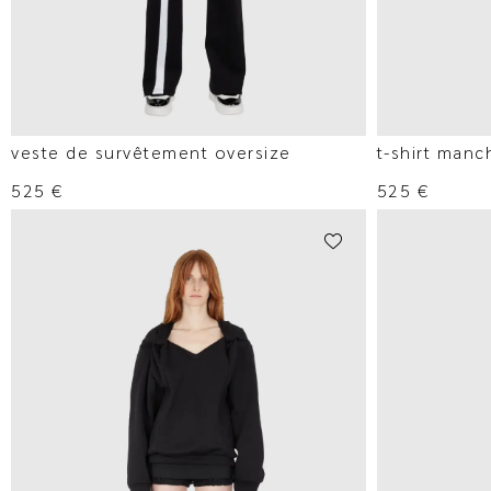
veste de survêtement oversize
t-shirt man
525
€
525
€