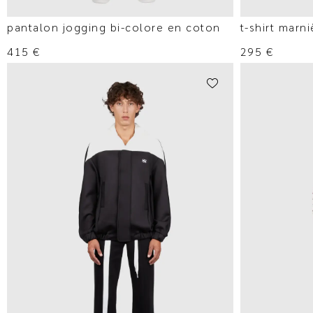
pantalon jogging bi-colore en coton
t-shirt marn
415
€
295
€