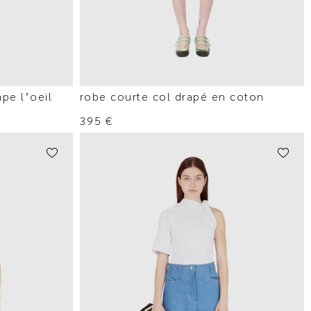
mpe l’oeil
robe courte col drapé en coton
395
€