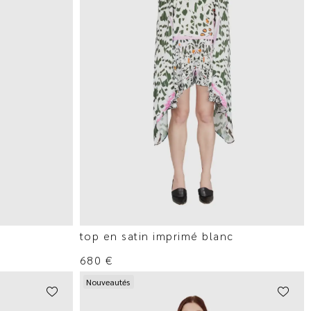
top en satin imprimé blanc
680
€
Nouveautés