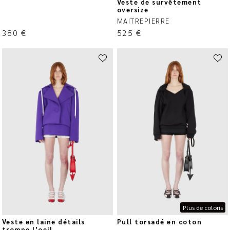
Veste de survêtement
oversize
MAITREPIERRE
380
€
525
€
Plus de coloris
Veste en laine détails
Pull torsadé en coton
trompe l’oeil