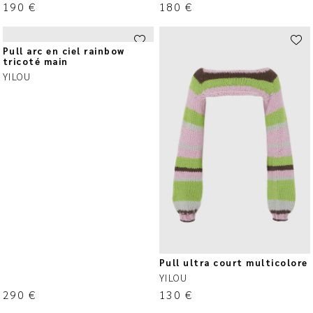
190
€
180
€
Pull arc en ciel rainbow
tricoté main
YILOU
Pull ultra court multicolore
YILOU
290
€
130
€