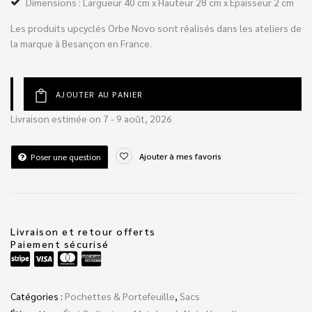
Dimensions : Largueur 40 cm x Hauteur 28 cm x Epaisseur 2 cm
Les produits upcyclés Orbe Novo sont réalisés dans les ateliers de
la marque à Besançon en France.
AJOUTER AU PANIER
Livraison estimée on 7 - 9 août, 2026
Ajouter à mes favoris
Poser une question
Livraison et retour offerts
Paiement sécurisé
Catégories :
Pochettes & Portefeuille
,
Sacs