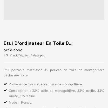
Etui D’ordinateur En Toile De Montgolfièr
orbe novo
99
€
incl. TVA ; excl. frais de port
Etui portable matelassé 15 pouces en toile de montgolfière
déclassée noire.
Provenance des matières : Toile de montgolfière.
Composition : 33% toile de montgolfière, 33% maille, 33%
ouate, 1% résine.
Made in France.