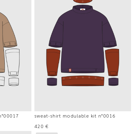
 n°00017
sweat-shirt modulable kit n°0016
420
€