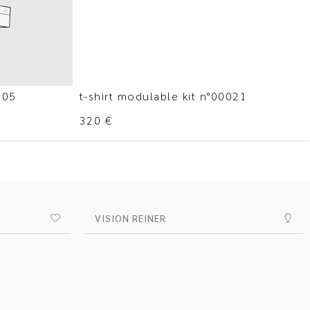
005
t-shirt modulable kit n°00021
320
€
VISION REINER