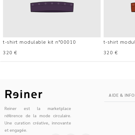
t-shirt modulable kit n°00010
t-shirt modu
320
€
320
€
AIDE & INF
Reiner est la marketplace
référence de la mode circulaire.
Une curation créative, innovante
et engagée.