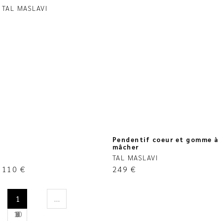
TAL MASLAVI
Pendentif coeur et gomme à
mâcher
TAL MASLAVI
110
€
249
€
1
…
10
2
3
4
8
9