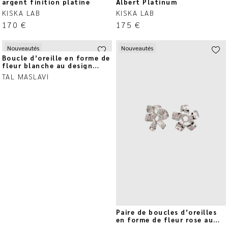
argent finition platine
Albert Platinum
KISKA LAB
KISKA LAB
170
€
175
€
Nouveautés
Nouveautés
Boucle d’oreille en forme de
fleur blanche au design
circulaire
TAL MASLAVI
Paire de boucles d’oreilles
en forme de fleur rose au
design circulaire