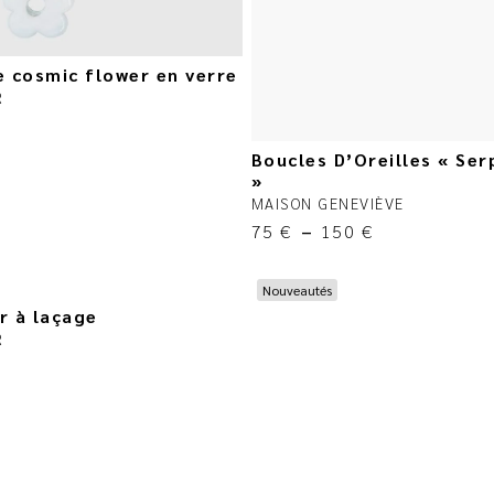
e cosmic flower en verre
R
Boucles D’Oreilles « Se
»
MAISON GENEVIÈVE
75
€
–
150
€
Nouveautés
r à laçage
R