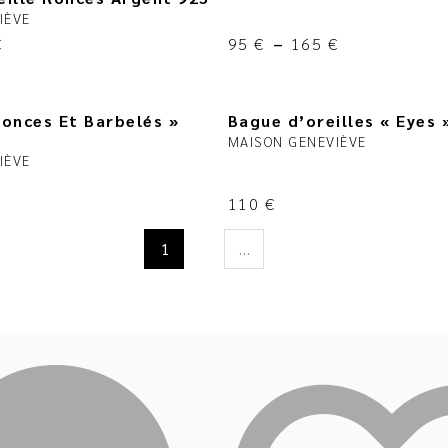
IÈVE
€
95
€
–
165
€
Ronces Et Barbelés »
Bague d’oreilles « Eyes 
MAISON GENEVIÈVE
IÈVE
110
€
1
…