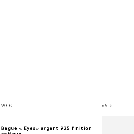
90
€
85
€
Bague « Eyes» argent 925 finition
antique