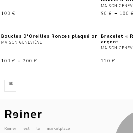
MAISON GENEV
100
€
90
€
–
180
Boucles D’Oreilles Ronces plaqué or
Bracelet « 
argent
MAISON GENEVIÈVE
MAISON GENEV
100
€
–
200
€
110
€
10
2
3
4
8
9
Reiner est la marketplace