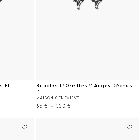
s Et
Boucles D’Oreilles ” Anges Déchus
”
MAISON GENEVIÈVE
65
€
–
130
€