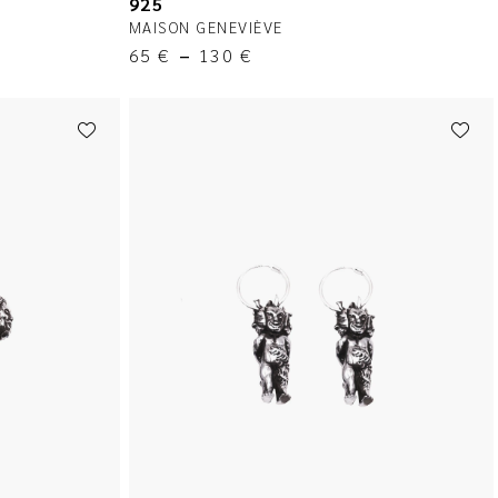
925
MAISON GENEVIÈVE
65
€
–
130
€