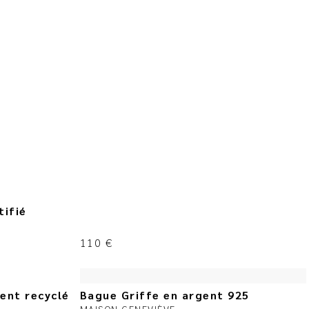
tifié
110
€
gent recyclé
Bague Griffe en argent 925
MAISON GENEVIÈVE