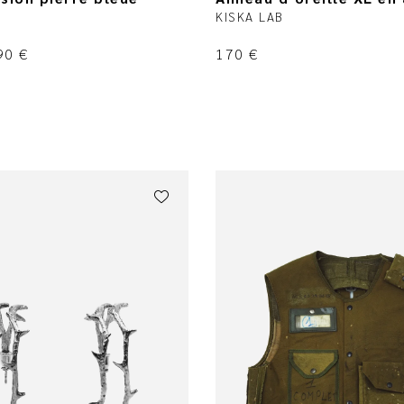
KISKA LAB
90
€
170
€