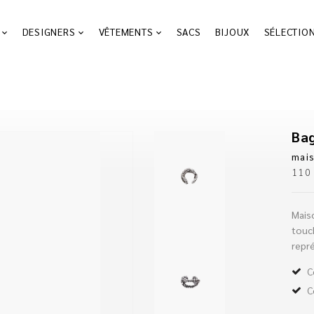
DESIGNERS
VÊTEMENTS
SACS
BIJOUX
SÉLECTIO
mai
11
Mais
touc
repr
C
C