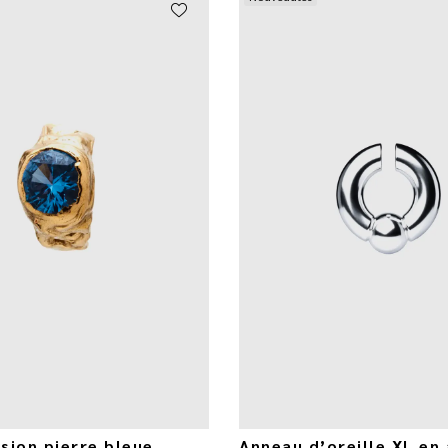
sion pierre bleue
Anneau d’oreille XL en