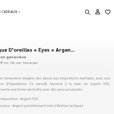
N CADEAUX
Bague D’oreilles « Eyes » Argent 925
son geneviève
0
€
incl. TVA ; excl. frais de port
on Geneviève imagine des bijoux aux inspirations martiales avec une
he d’impudence. Ce earcuff, façonné à la main en argent 925,
ésente une forme abstraite avec des yeux accumulés.
omposition : Argent 925
ouleur : Argent partiellement noirci (finition antique)