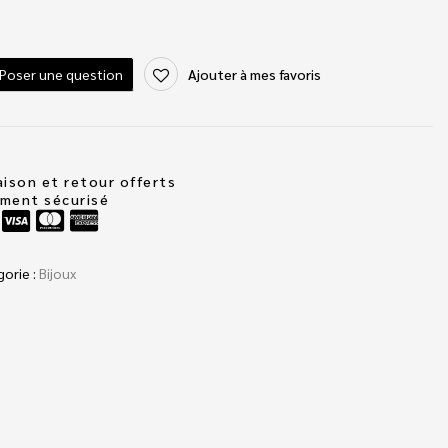
Poser une question
Ajouter à mes favoris
aison et retour offerts
ement sécurisé
gorie :
Bijoux