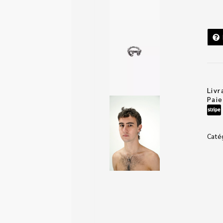
Livr
Pai
Caté