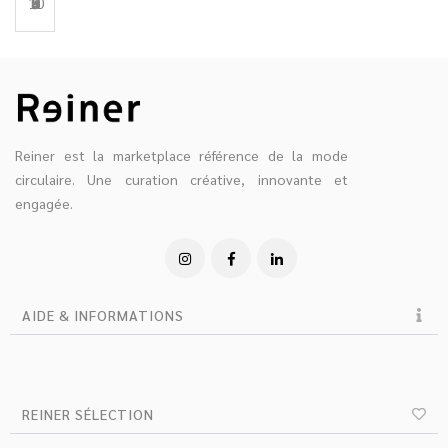
10
2
3
4
8
9
Reiner est la marketplace référence de la mode
circulaire. Une curation créative, innovante et
engagée.
AIDE & INFORMATIONS
REINER SÉLECTION