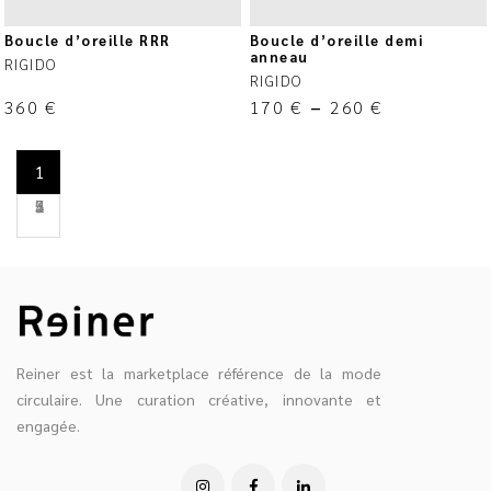
Boucle d’oreille RRR
Boucle d’oreille demi
anneau
RIGIDO
RIGIDO
360
€
170
€
–
260
€
1
2
3
4
5
Reiner est la marketplace référence de la mode
circulaire. Une curation créative, innovante et
engagée.