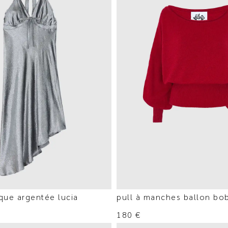
que argentée lucia
pull à manches ballon bo
180
€