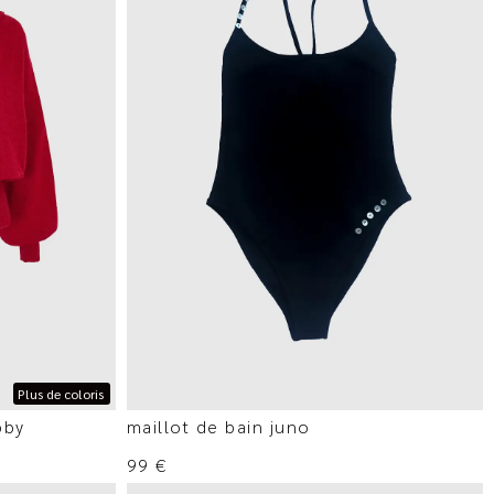
Plus de coloris
bby
maillot de bain juno
99
€