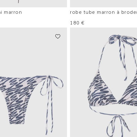
ni marron
robe tube marron à broder
180
€