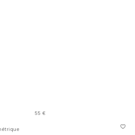
55
€
métrique