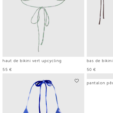
haut de bikini vert upcycling
bas de bikin
55
€
50
€
pantalon pê