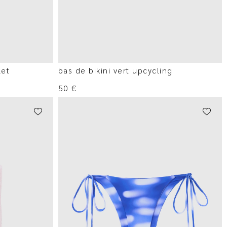
let
bas de bikini vert upcycling
50
€