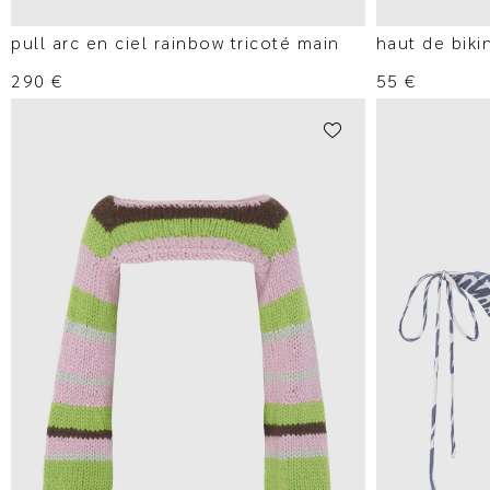
pull arc en ciel rainbow tricoté main
haut de biki
290
€
55
€