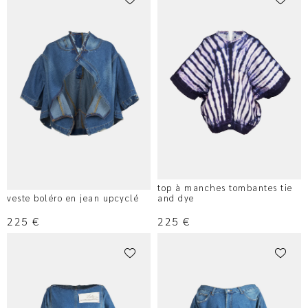
top à manches tombantes tie
veste boléro en jean upcyclé
and dye
225
€
225
€