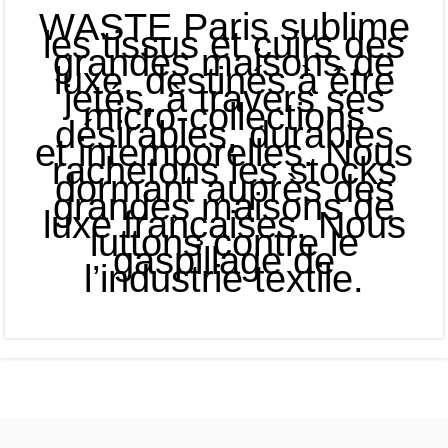
WASTE Paris sublime
les tissus et cuirs des
grandes maisons de
luxe, destinés à être
jetés, à travers ses
micro-collections
désirables, durables
et intemporelles. Nous
rachetons les stocks
dormant auprès des
grandes maisons de
luxe françaises. Nous
luttons contre le
gaspillage de
l’industrie textile.