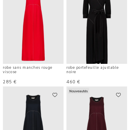
robe sans manches rouge
robe portefeuille ajustable
viscose
noire
285
€
460
€
Nouveautés