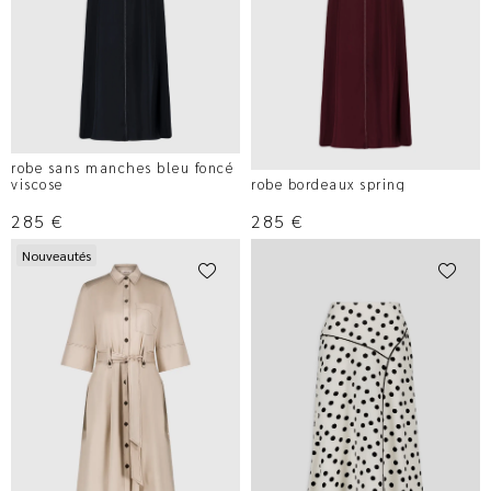
robe sans manches bleu foncé
viscose
robe bordeaux spring
285
€
285
€
Nouveautés