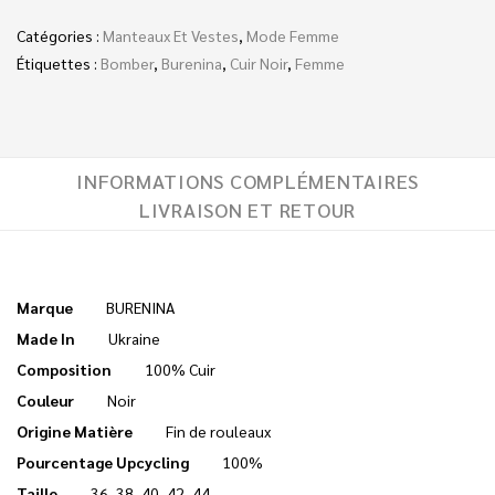
Catégories :
Manteaux Et Vestes
,
Mode Femme
Étiquettes :
Bomber
,
Burenina
,
Cuir Noir
,
Femme
INFORMATIONS COMPLÉMENTAIRES
LIVRAISON ET RETOUR
Marque
BURENINA
Made In
Ukraine
Composition
100% Cuir
Couleur
Noir
Origine Matière
Fin de rouleaux
Pourcentage Upcycling
100%
Taille
36
,
38
,
40
,
42
,
44