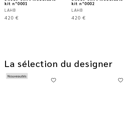
kit n°0001
kit n°0002
LAHB
LAHB
420
€
420
€
La sélection du designer
Nouveautés