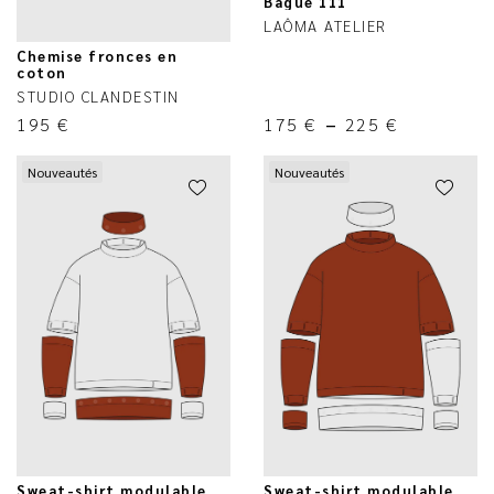
Bague 111
LAÔMA ATELIER
Chemise fronces en
coton
STUDIO CLANDESTIN
195
€
175
€
–
225
€
Nouveautés
Nouveautés
Sweat-shirt modulable
Sweat-shirt modulable