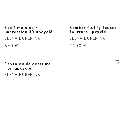
Sac à main noir
Bomber fluffy fausse
impression 3D upcyclé
fourrure upcyclé
ELENA BURENINA
ELENA BURENINA
650
€
1100
€
Pantalon de costume
noir upcyclé
ELENA BURENINA