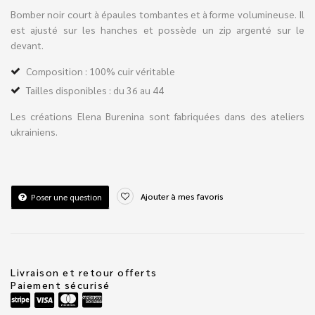
Bomber noir court à épaules tombantes et à forme volumineuse. Il
est ajusté sur les hanches et possède un zip argenté sur le
devant.
Composition : 100% cuir véritable
Tailles disponibles : du 36 au 44
Les créations Elena Burenina sont fabriquées dans des ateliers
ukrainiens.
Ajouter à mes favoris
Poser une question
Livraison et retour offerts
Paiement sécurisé