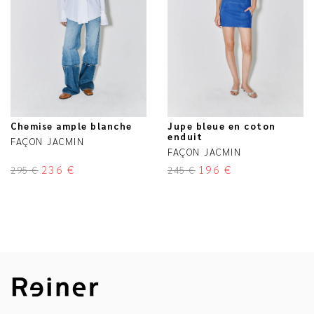
Chemise ample blanche
Jupe bleue en coton
enduit
FAÇON JACMIN
FAÇON JACMIN
236
€
196
€
295
€
245
€