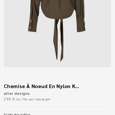
Chemise À Noeud En Nylon Kaki
alter designs
290
€
incl. TVA ; excl. frais de port
Guide des tailles