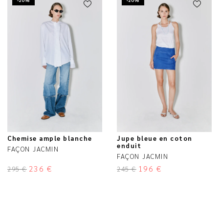
Chemise ample blanche
Jupe bleue en coton
enduit
FAÇON JACMIN
FAÇON JACMIN
236
€
196
€
295
€
245
€