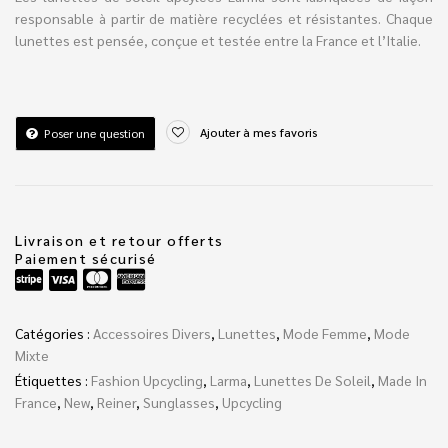
responsable à partir de matière recyclées et résistantes. Chaque
lunettes est pensée, conçue et testée entre la France et l’Italie.
Ajouter à mes favoris
Poser une question
Livraison et retour offerts
Paiement sécurisé
Catégories :
Accessoires Divers
,
Lunettes
,
Mode Femme
,
Mode
Mixte
Étiquettes :
Fashion Upcycling
,
Larma
,
Lunettes De Soleil
,
Made In
France
,
New
,
Reiner
,
Sunglasses
,
Upcycling