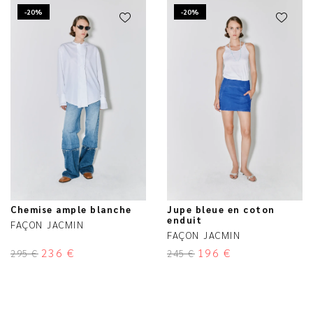
-20%
-20%
Chemise ample blanche
Jupe bleue en coton
enduit
FAÇON JACMIN
FAÇON JACMIN
236
€
196
€
295
€
245
€