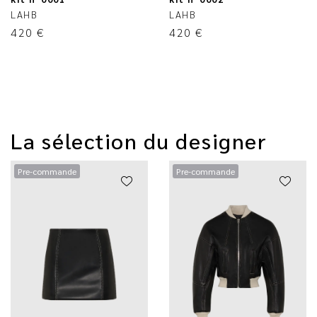
LAHB
LAHB
420
€
420
€
La sélection du designer
Pre-commande
Pre-commande