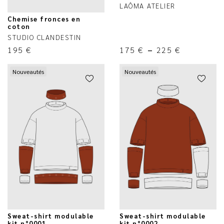
LAÔMA ATELIER
Chemise fronces en
coton
STUDIO CLANDESTIN
195
€
175
€
–
225
€
Nouveautés
Nouveautés
Sweat-shirt modulable
Sweat-shirt modulable
kit n°0001
kit n°0002