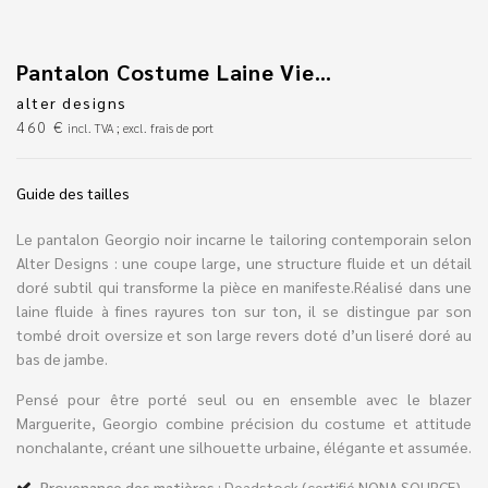
Pantalon Costume Laine Vierge Noir Ourlet Doré
alter designs
460
€
incl. TVA ; excl. frais de port
Guide des tailles
Le pantalon Georgio noir incarne le tailoring contemporain selon
Alter Designs : une coupe large, une structure fluide et un détail
doré subtil qui transforme la pièce en manifeste.Réalisé dans une
laine fluide à fines rayures ton sur ton, il se distingue par son
tombé droit oversize et son large revers doté d’un liseré doré au
bas de jambe.
Pensé pour être porté seul ou en ensemble avec le blazer
Marguerite, Georgio combine précision du costume et attitude
nonchalante, créant une silhouette urbaine, élégante et assumée.
Provenance des matières
: Deadstock (certifié NONA SOURCE)