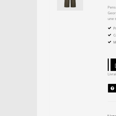
Pens
Geor
une 
P
C
M
Livra
Livr