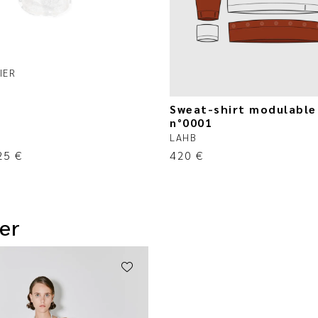
1
IER
Sweat-shirt modulable 
n°0001
LAHB
25
€
420
€
er