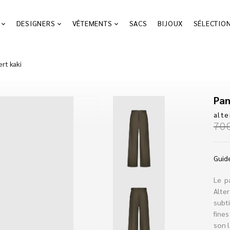
DESIGNERS
VÊTEMENTS
SACS
BIJOUX
SÉLECTIO
rt kaki
Pan
alte
70
Guide
Le p
Alte
subti
fines
son l