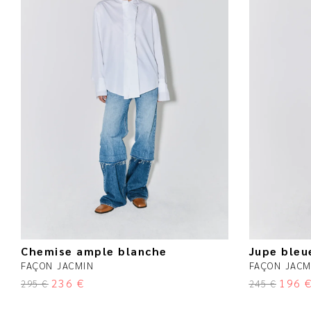
Chemise ample blanche
Jupe bleu
FAÇON JACMIN
FAÇON JACM
236
€
196
295
€
245
€