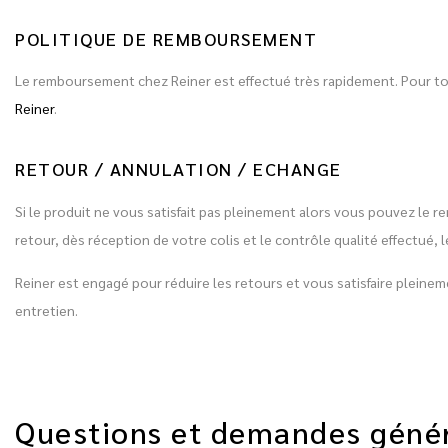
POLITIQUE DE REMBOURSEMENT
Le remboursement chez Reiner est effectué très rapidement. Pour 
Reiner
.
RETOUR / ANNULATION / ECHANGE
Si le produit ne vous satisfait pas pleinement alors vous pouvez le r
retour, dès réception de votre colis et le contrôle qualité effectu
Reiner est engagé pour réduire les retours et vous satisfaire plein
entretien.
Questions et demandes géné