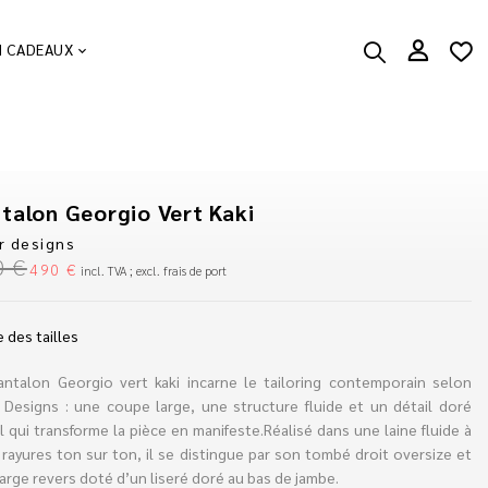
N CADEAUX
talon Georgio Vert Kaki
r designs
0
€
490
€
incl. TVA ; excl. frais de port
 des tailles
antalon Georgio vert kaki incarne le tailoring contemporain selon
r Designs : une coupe large, une structure fluide et un détail doré
l qui transforme la pièce en manifeste.Réalisé dans une laine fluide à
 rayures ton sur ton, il se distingue par son tombé droit oversize et
arge revers doté d’un liseré doré au bas de jambe.