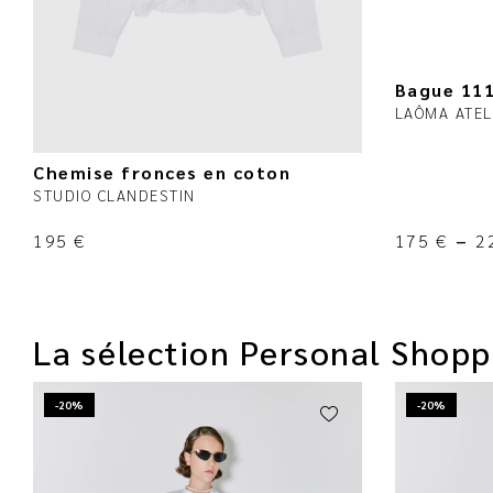
Bague 11
LAÔMA ATEL
Chemise fronces en coton
STUDIO CLANDESTIN
195
€
175
€
–
2
La sélection Personal Shopp
-20%
-20%