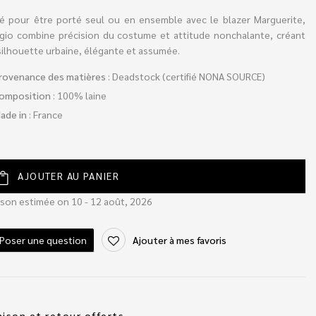
é pour être porté seul ou en ensemble avec le blazer Marguerite,
gio combine précision du costume et attitude nonchalante, créant
silhouette urbaine, élégante et assumée.
rovenance des matières
: Deadstock (certifié NONA SOURCE)
omposition
: 100% laine
ade in
: France
AJOUTER AU PANIER
ison estimée on 10 - 12 août, 2026
Poser une question
Ajouter à mes favoris
aison et retour offerts