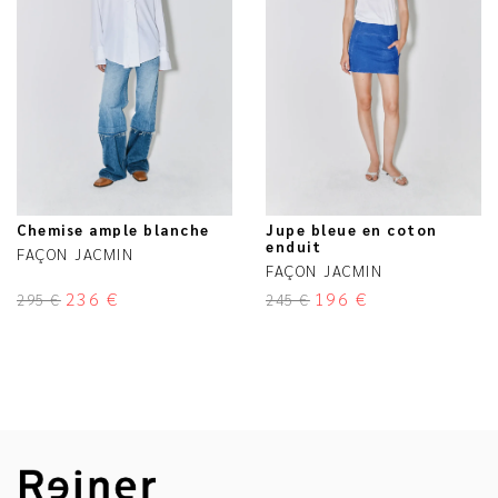
Chemise ample blanche
Jupe bleue en coton
enduit
FAÇON JACMIN
FAÇON JACMIN
236
€
196
€
295
€
245
€