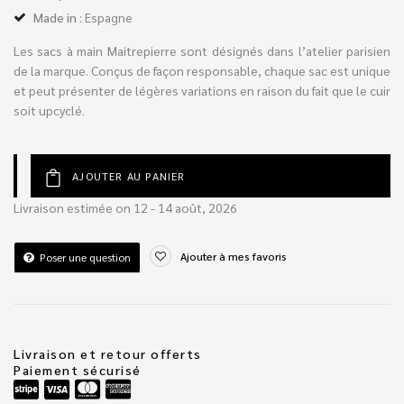
Made in
: Espagne
Les sacs à main Maitrepierre sont désignés dans l’atelier parisien
de la marque. Conçus de façon responsable, chaque sac est unique
et peut présenter de légères variations en raison du fait que le cuir
soit upcyclé.
AJOUTER AU PANIER
Livraison estimée on 12 - 14 août, 2026
Ajouter à mes favoris
Poser une question
Livraison et retour offerts
Paiement sécurisé