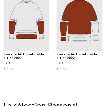
Sweat-shirt modulable
Sweat-shirt modulable
kit n°0001
kit n°0002
LAHB
LAHB
420
€
420
€
La sélection Personal