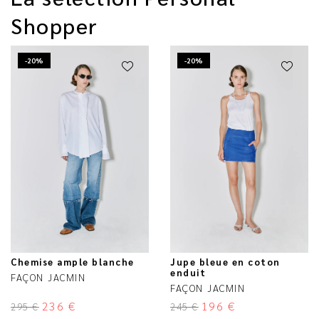
Shopper
-20%
-20%
Chemise ample blanche
Jupe bleue en coton
enduit
FAÇON JACMIN
FAÇON JACMIN
236
€
196
€
295
€
245
€