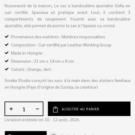
Nouveauté de la maison, Le sac à bandoulière ajustable Sofia en
cuir certifié. Spacieux et pratique avant tout, il contient 3
compartiments de rangement. Fournit avec sa bandoulière
ajustable, elle permet de porter le sac à l’épaule ou croisé.
Provenance des matières : Matières responsables
Composition : Cuir certifié par Leather Working Group
Made in: Hongrie
Dimension : 21 cm × 14 cm × 8 cm
Coloris : Orange, Vert
Sonika Studio conçoit les sacs à la main dans des ateliers familiaux
en Hongrie (Pays d’origine de Szonja, la créatrice)
AJOUTER AU PANIER
Livraison estimée on 10 - 12 août, 2026