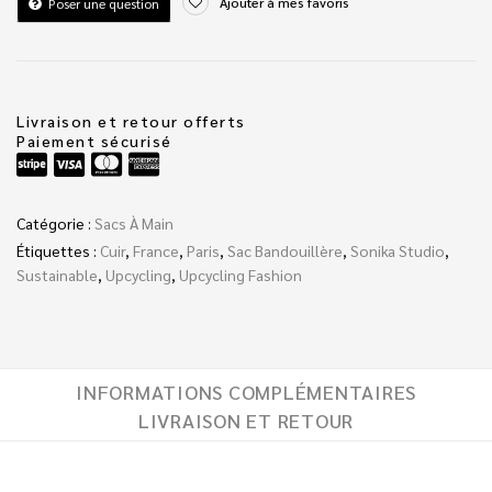
Ajouter à mes favoris
Poser une question
Livraison et retour offerts
Paiement sécurisé
Catégorie :
Sacs À Main
Étiquettes :
Cuir
,
France
,
Paris
,
Sac Bandouillère
,
Sonika Studio
,
Sustainable
,
Upcycling
,
Upcycling Fashion
INFORMATIONS COMPLÉMENTAIRES
LIVRAISON ET RETOUR