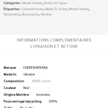
Catégories :
Mode Femme
,
Robes Et Jupes
Étiquettes :
Chereshnivska
,
Made To Order
,
Mode Femme
,
Nouveatés
,
Nouveauté
,
Ukraine
INFORMATIONS COMPLÉMENTAIRES
LIVRAISON ET RETOUR
Marque
CHERESHNIVSKA
Made In
Ukraine
Composition
100% coton
Couleur
Noir
Origine Matière
Invendus
Pourcentage Upcycling
100%
Taille
XS
,
S
,
M
,
L