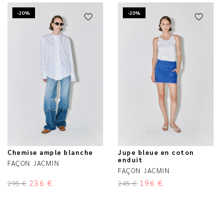
-20%
-20%
Chemise ample blanche
Jupe bleue en coton
enduit
FAÇON JACMIN
FAÇON JACMIN
236
€
196
€
295
€
245
€