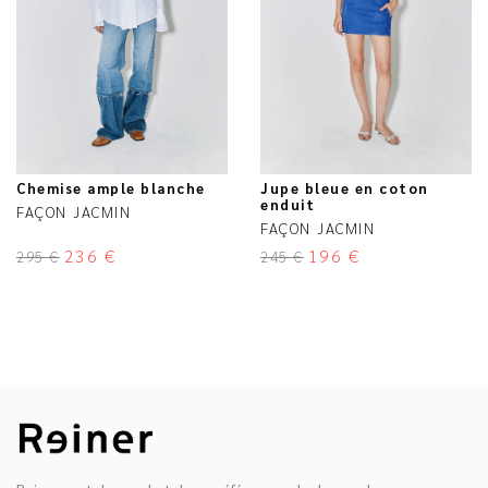
Chemise ample blanche
Jupe bleue en coton
enduit
FAÇON JACMIN
FAÇON JACMIN
236
€
196
€
295
€
245
€