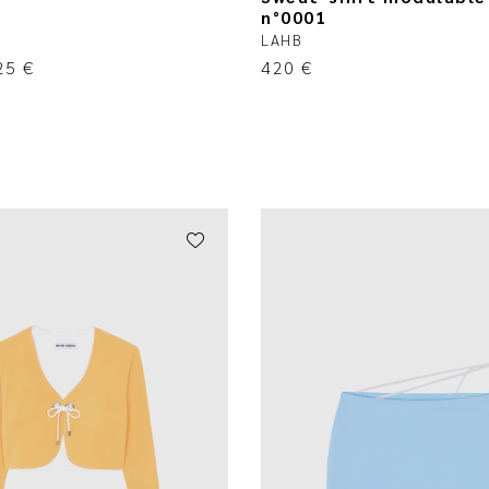
n°0001
LAHB
25
€
420
€