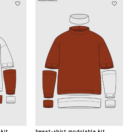
kit
Sweat-shirt modulable kit