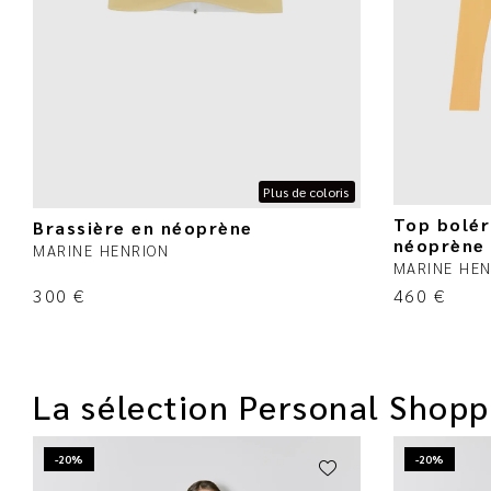
Plus de coloris
Top bolé
Brassière en néoprène
néoprène
MARINE HENRION
MARINE HEN
300
€
460
€
La sélection Personal Shopp
-20%
-20%