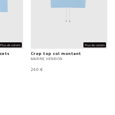
Plus de coloris
Plus de coloris
acets
Crop top col montant
MARINE HENRION
260
€