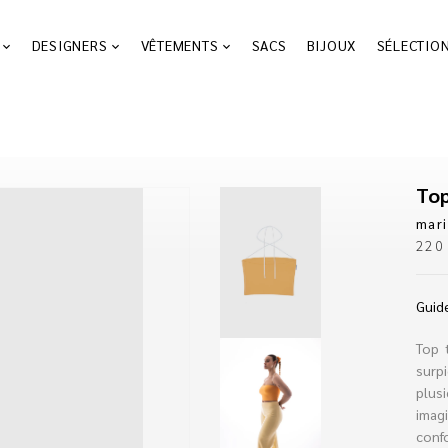
DESIGNERS
VÊTEMENTS
SACS
BIJOUX
SÉLECTIO
e
To
mar
22
Guide
Top 
surp
plus
imag
confo