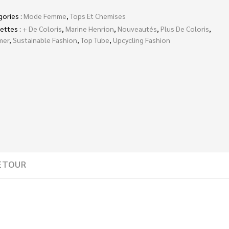
gories :
Mode Femme
,
Tops Et Chemises
ettes :
+ De Coloris
,
Marine Henrion
,
Nouveautés
,
Plus De Coloris
,
mer
,
Sustainable Fashion
,
Top Tube
,
Upcycling Fashion
ETOUR