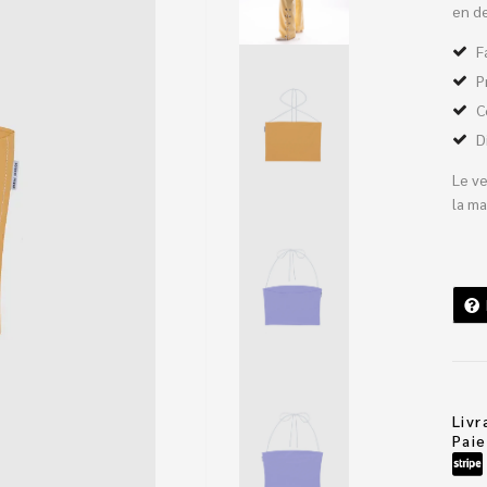
en d
F
P
C
D
Le ve
la ma
Livr
Pai