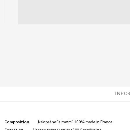
INFO
Composition
Néoprène "airswim" 100% made in France
Entretien
A basse température (30° C maximum)