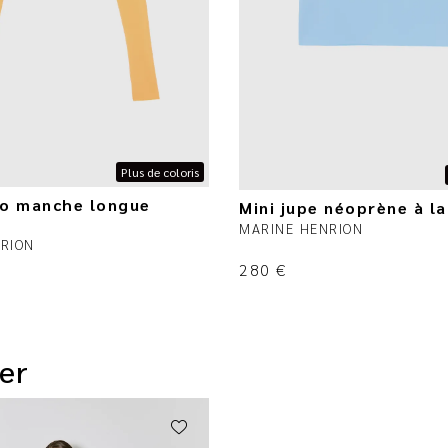
Plus de coloris
ro manche longue
Mini jupe néoprène à l
MARINE HENRION
RION
280
€
er