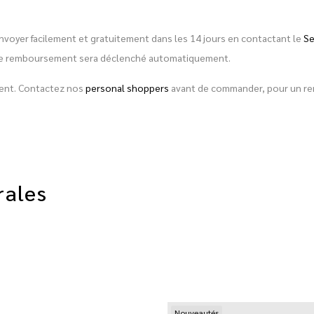
envoyer facilement et gratuitement dans les 14 jours en contactant le
Se
é, le remboursement sera déclenché automatiquement.
ement. Contactez nos
personal shoppers
avant de commander, pour un rens
rales
Nouveautés