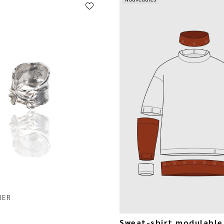
1
IER
Sweat-shirt modulable 