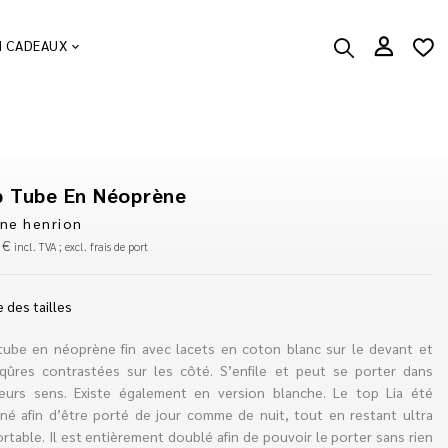
N CADEAUX
p Tube En Néoprène
ine henrion
0
€
incl. TVA ; excl. frais de port
 des tailles
tube en néoprène fin avec lacets en coton blanc sur le devant et
iqûres contrastées sur les côté. S’enfile et peut se porter dans
ieurs sens. Existe également en version blanche. Le top Lia été
iné afin d’être porté de jour comme de nuit, tout en restant ultra
rtable. Il est entièrement doublé afin de pouvoir le porter sans rien