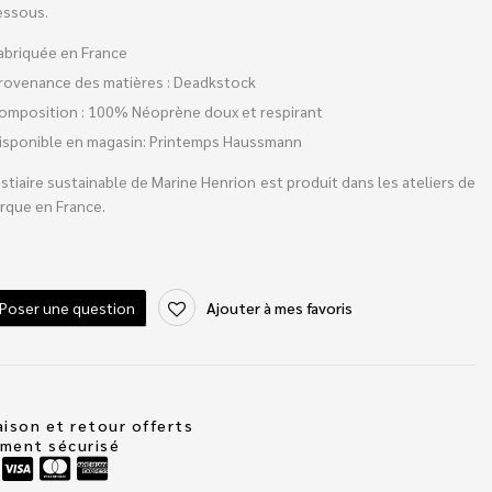
essous.
abriquée en France
rovenance des matières : Deadkstock
omposition : 100% Néoprène doux et respirant
isponible en magasin: Printemps Haussmann
stiaire sustainable de Marine Henrion est produit dans les ateliers de
rque en France.
Poser une question
Ajouter à mes favoris
aison et retour offerts
ement sécurisé