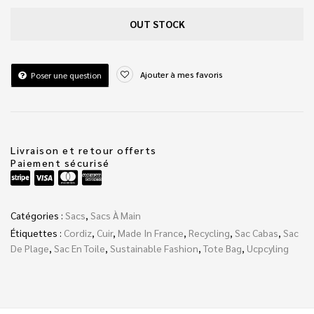
OUT STOCK
Ajouter à mes favoris
Poser une question
Livraison et retour offerts
Paiement sécurisé
Catégories :
Sacs
,
Sacs À Main
Étiquettes :
Cordiz
,
Cuir
,
Made In France
,
Recycling
,
Sac Cabas
,
Sac
De Plage
,
Sac En Toile
,
Sustainable Fashion
,
Tote Bag
,
Ucpcyling