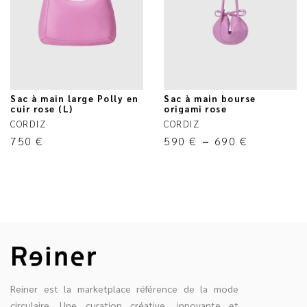
Sac à main large Polly en
Sac à main bourse
cuir rose (L)
origami rose
CORDIZ
CORDIZ
750
€
590
€
–
690
€
Reiner est la marketplace référence de la mode
circulaire. Une curation créative, innovante et