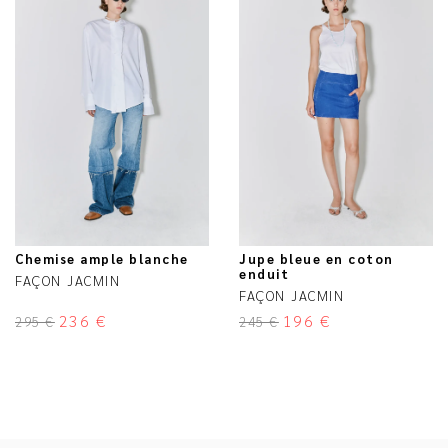
Chemise ample blanche
Jupe bleue en coton
enduit
FAÇON JACMIN
FAÇON JACMIN
236
€
196
€
295
€
245
€