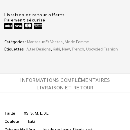
Livraison et retour offerts
Paiement sécurisé
Catégories :
Manteaux Et Vestes
,
Mode Femme
Étiquettes :
Alter Designs
,
Kaki
,
New
,
Trench
,
Upcycled Fashion
INFORMATIONS COMPLÉMENTAIRES
LIVRAISON ET RETOUR
Taille
XS
,
S
,
M
,
L
,
XL
Couleur
kaki
Origine Matière
Fin de rouleaux
,
Deadstock