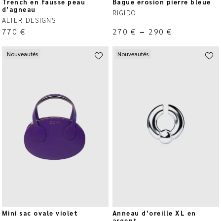
Trench en fausse peau
Bague erosion pierre bleue
d’agneau
RIGIDO
ALTER DESIGNS
770
€
270
€
–
290
€
Nouveautés
Nouveautés
Mini sac ovale violet
Anneau d’oreille XL en
argent