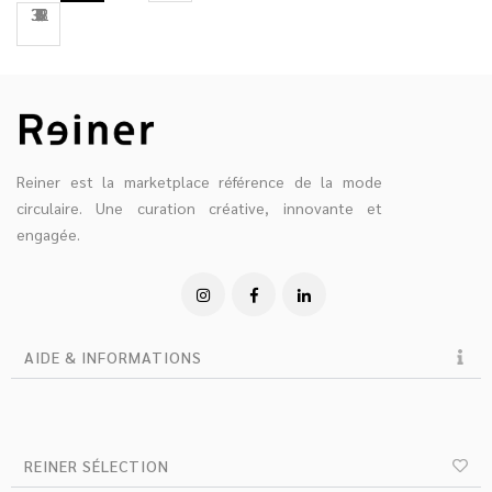
31
32
33
1
2
3
5
6
7
Reiner est la marketplace référence de la mode
circulaire. Une curation créative, innovante et
engagée.
AIDE & INFORMATIONS
REINER SÉLECTION