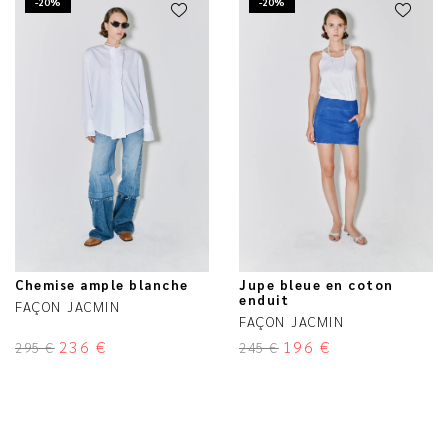
-20%
-20%
Chemise ample blanche
Jupe bleue en coton
enduit
FAÇON JACMIN
FAÇON JACMIN
236
€
196
€
295
€
245
€