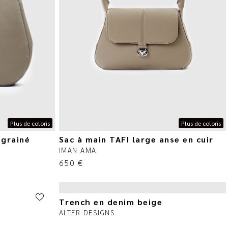
Plus de coloris
Plus de coloris
 grainé
Sac à main TAFI large anse en cuir
IMAN AMA
650
€
Trench en denim beige
ALTER DESIGNS