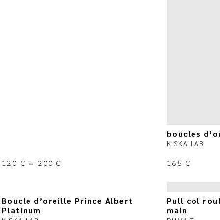
boucles d’or
KISKA LAB
120
€
–
200
€
165
€
Boucle d’oreille Prince Albert
Pull col rou
Platinum
main
KISKA LAB
DUMAIT