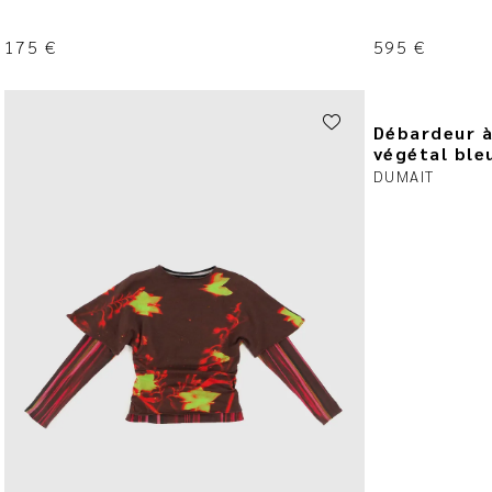
175
€
595
€
Débardeur à
végétal ble
DUMAIT