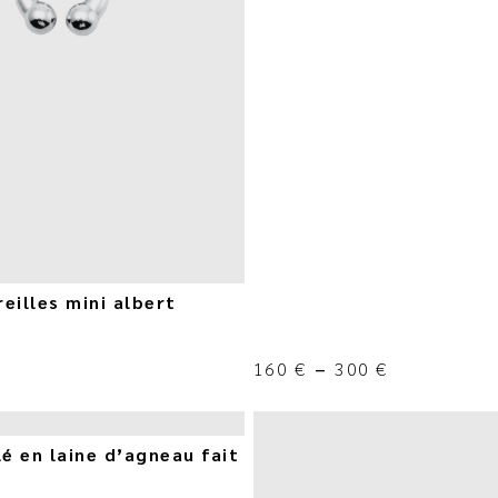
eilles mini albert
160
€
–
300
€
lé en laine d’agneau fait