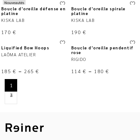
Nouveautés
Boucle d’oreille défense en
Boucle d’oreille spirale
platine
platine
KISKA LAB
KISKA LAB
170
€
190
€
Liquified Bow Hoops
Boucle d’oreille pendentif
rose
LAÔMA ATELIER
RIGIDO
185
€
–
265
€
114
€
–
180
€
1
2
3
4