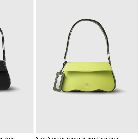
n cuir
Sac à main ondulé vert en cuir