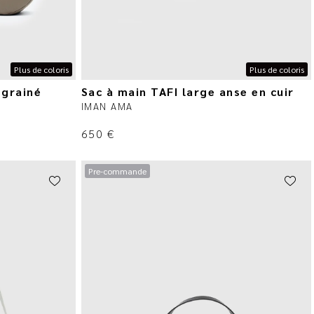
Plus de coloris
Plus de coloris
 grainé
Sac à main TAFI large anse en cuir
IMAN AMA
650
€
Pre-commande