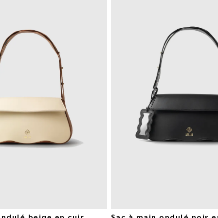
ondulé beige en cuir
Sac à main ondulé noir e