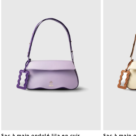
Sac à main ondulé lila en cuir
Sac à main 