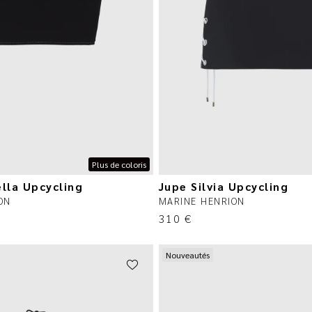
Plus de coloris
ella Upcycling
Jupe Silvia Upcycling
ON
MARINE HENRION
310
€
Nouveautés