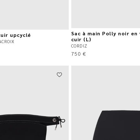
Sac à main Polly noir en
uir upcyclé
cuir (L)
ACROIX
CORDIZ
750
€