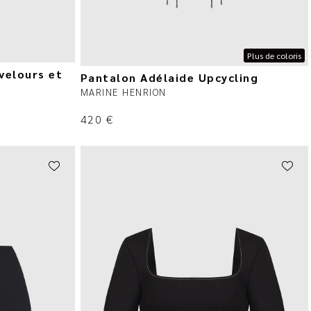
Plus de coloris
 velours et
Pantalon Adélaide Upcycling
MARINE HENRION
420
€