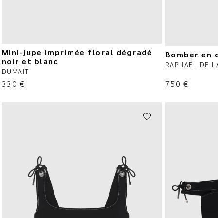
Mini-jupe imprimée floral dégradé
Bomber en c
noir et blanc
RAPHAËL DE L
DUMAIT
330
€
750
€