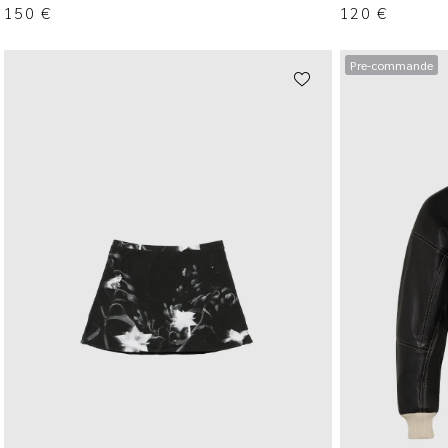
150
€
120
€
Pre-commande