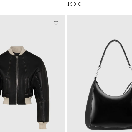
150
€