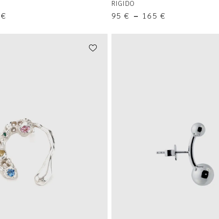
RIGIDO
0
€
95
€
–
165
€