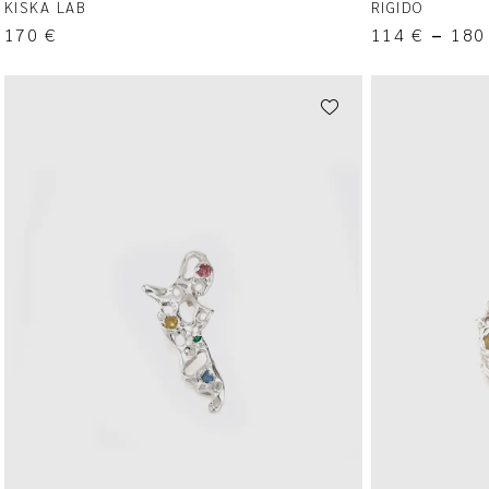
KISKA LAB
RIGIDO
170
€
114
€
–
18