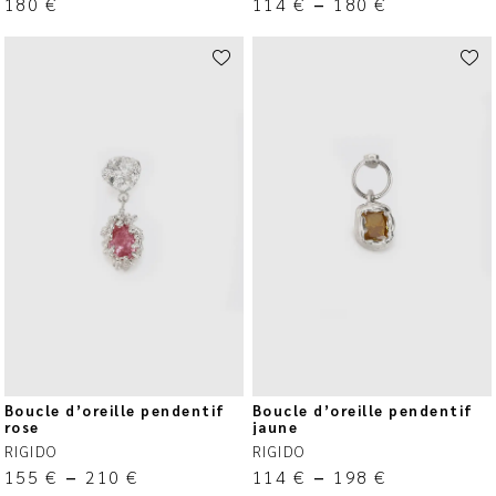
180
€
114
€
–
180
€
Boucle d’oreille pendentif
Boucle d’oreille pendentif
rose
jaune
RIGIDO
RIGIDO
155
€
–
210
€
114
€
–
198
€