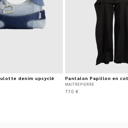
culotte denim upcyclé
Pantalon Papillon en co
S
MAITREPIERRE
770
€