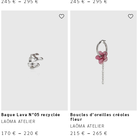
245
€
–
295
€
245
€
–
295
€
Bague Lava N°05 recyclée
Boucles d’oreilles créoles
fleur
LAÔMA ATELIER
LAÔMA ATELIER
170
€
–
220
€
215
€
–
265
€