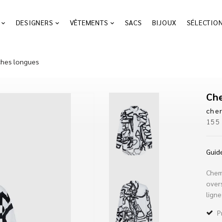
DESIGNERS
VÊTEMENTS
SACS
BIJOUX
SÉLECTIO
ches longues
che
15
Guide
Chem
over
ligne
P