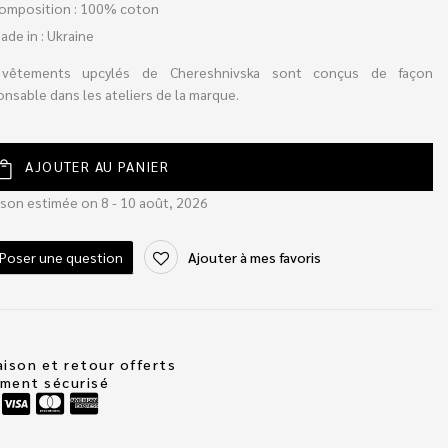
omposition : 100% coton
ade in : Ukraine
vêtements upcylés de Chereshnivska sont conçus de façon
nsable dans les ateliers de la marque.
AJOUTER AU PANIER
ison estimée on 8 - 10 août, 2026
Poser une question
Ajouter à mes favoris
aison et retour offerts
ement sécurisé