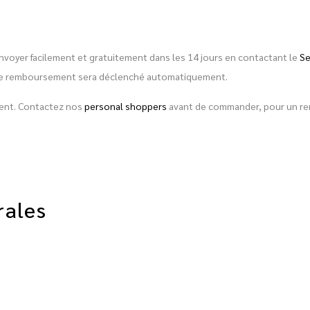
envoyer facilement et gratuitement dans les 14 jours en contactant le
Se
é, le remboursement sera déclenché automatiquement.
ement. Contactez nos
personal shoppers
avant de commander, pour un rens
rales