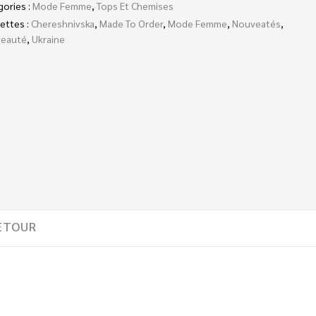
gories :
Mode Femme
,
Tops Et Chemises
ettes :
Chereshnivska
,
Made To Order
,
Mode Femme
,
Nouveatés
,
eauté
,
Ukraine
ETOUR