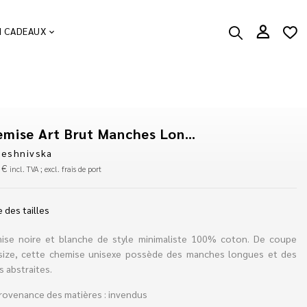
N CADEAUX
Chemise Art Brut Manches Longues
reshnivska
5
€
incl. TVA ; excl. frais de port
 des tailles
ise noire et blanche de style minimaliste 100% coton. De coupe
size, cette chemise unisexe possède des manches longues et des
s abstraites.
rovenance des matières : invendus