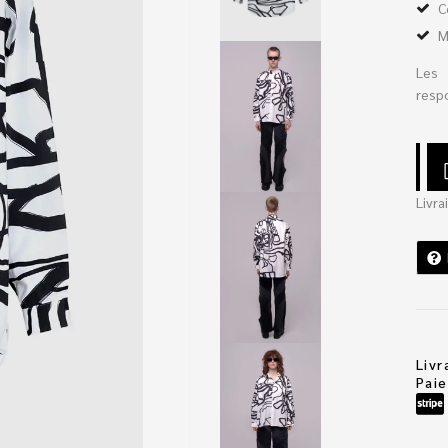
C
M
Les 
respo
Livra
Livr
Pai