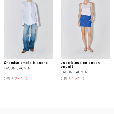
Chemise ample blanche
Jupe bleue en coton
enduit
FAÇON JACMIN
FAÇON JACMIN
236
€
196
€
295
€
245
€