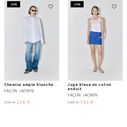
-20%
-20%
Chemise ample blanche
Jupe bleue en coton
enduit
FAÇON JACMIN
FAÇON JACMIN
236
€
196
€
295
€
245
€