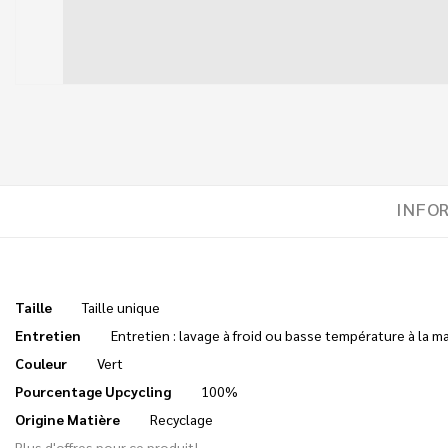
INFO
Taille
Taille unique
Entretien
Entretien : lavage à froid ou basse température à la m
Couleur
Vert
Pourcentage Upcycling
100%
Origine Matière
Recyclage
Plus d'offres pour ce produit!