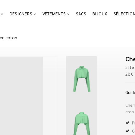
DESIGNERS
VÊTEMENTS
SACS
BIJOUX
SÉLECTIO
 en coton
Che
alte
28
Guide
Chem
crop
P
C