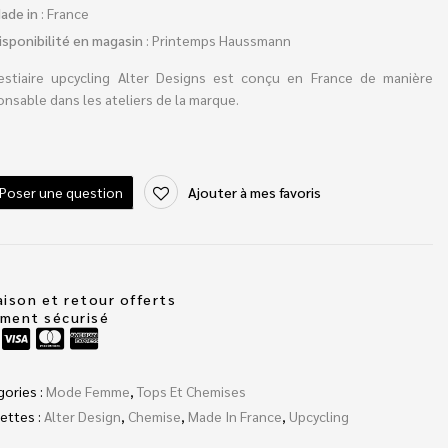
ade in
: France
isponibilité en magasin
: Printemps Haussmann
estiaire upcycling Alter Designs est conçu en France de manière
nsable dans les ateliers de la marque.
Poser une question
Ajouter à mes favoris
aison et retour offerts
ement sécurisé
gories :
Mode Femme
,
Tops Et Chemises
ettes :
Alter Design
,
Chemise
,
Made In France
,
Upcycling