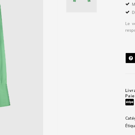
M
D
Le v
respo
Livr
Pai
Caté
Étiqu