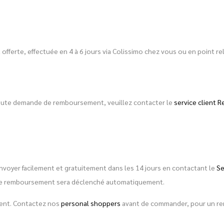
est offerte, effectuée en 4 à 6 jours via Colissimo chez vous ou en point
toute demande de remboursement, veuillez contacter le
service client R
envoyer facilement et gratuitement dans les 14 jours en contactant le
Se
é, le remboursement sera déclenché automatiquement.
ement. Contactez nos
personal shoppers
avant de commander, pour un rens