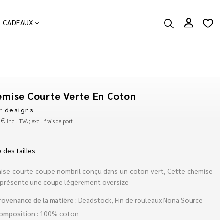
N CADEAUX
mise Courte Verte En Coton
r designs
0
€
incl. TVA ; excl. frais de port
 des tailles
ise courte coupe nombril conçu dans un coton vert, Cette chemise
 présente une coupe légèrement oversize
rovenance de la matière :
Deadstock, Fin de rouleaux Nona Source
omposition
: 100% coton