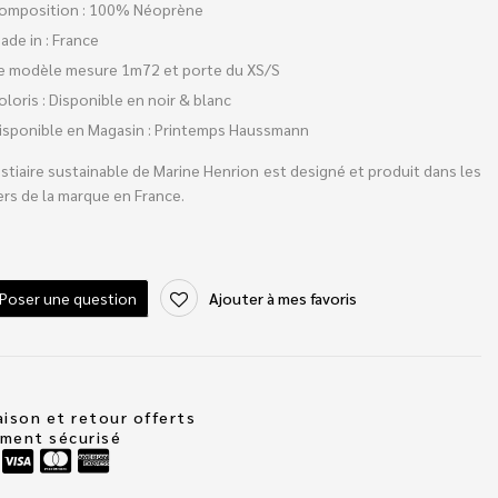
omposition : 100% Néoprène
ade in : France
e modèle mesure 1m72 et porte du XS/S
oloris : Disponible en noir & blanc
isponible en Magasin : Printemps Haussmann
stiaire sustainable de Marine Henrion est designé et produit dans les
ers de la marque en France.
Poser une question
Ajouter à mes favoris
aison et retour offerts
ement sécurisé