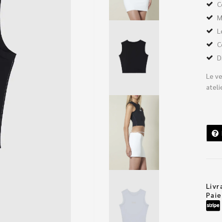
C
M
L
C
D
Le ve
ateli
Livr
Pai