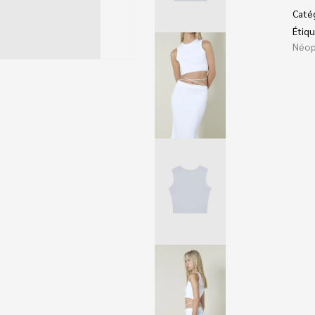
Caté
Étiqu
Néop