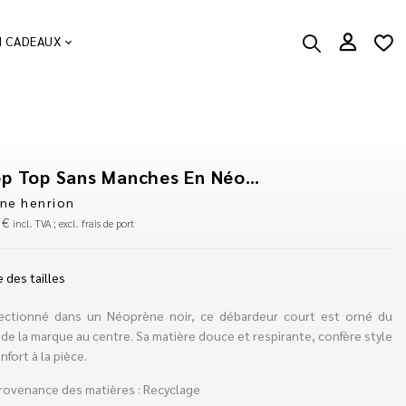
N CADEAUX
Crop Top Sans Manches En Néoprene
ine henrion
0
€
incl. TVA ; excl. frais de port
 des tailles
ectionné dans un Néoprène noir, ce débardeur court est orné du
de la marque au centre. Sa matière douce et respirante, confère style
nfort à la pièce.
rovenance des matières : Recyclage