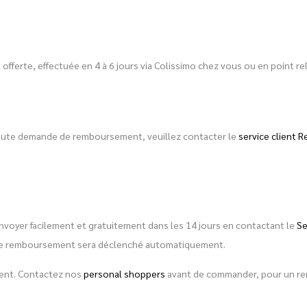
est offerte, effectuée en 4 à 6 jours via Colissimo chez vous ou en point
toute demande de remboursement, veuillez contacter le
service client R
envoyer facilement et gratuitement dans les 14 jours en contactant le
Se
é, le remboursement sera déclenché automatiquement.
ement. Contactez nos
personal shoppers
avant de commander, pour un rens