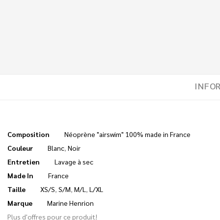
INFO
Composition
Néoprène "airswim" 100% made in France
Couleur
Blanc
,
Noir
Entretien
Lavage à sec
Made In
France
Taille
XS/S
,
S/M
,
M/L
,
L/XL
Marque
Marine Henrion
Plus d'offres pour ce produit!