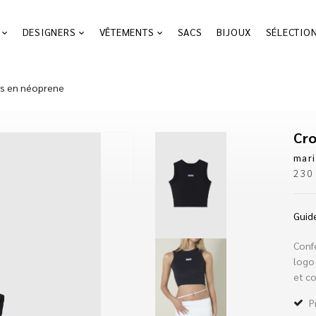
DESIGNERS
VÊTEMENTS
SACS
BIJOUX
SÉLECTIO
s en néoprene
mar
23
Guide
Conf
logo 
et co
P