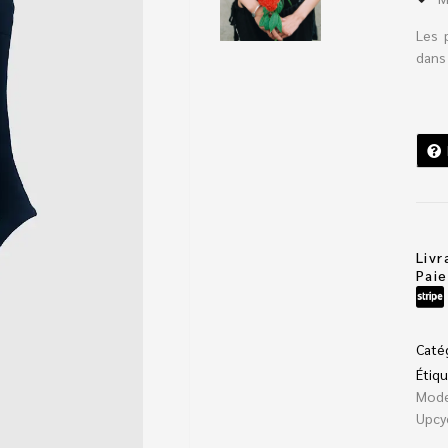
Les 
dans 
Livr
Pai
Caté
Étiqu
Mod
Upcy