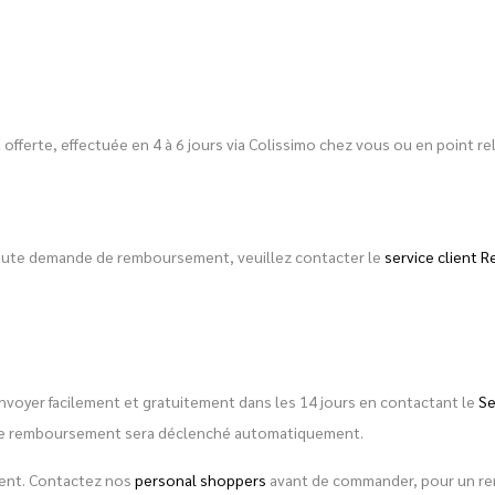
est offerte, effectuée en 4 à 6 jours via Colissimo chez vous ou en point
toute demande de remboursement, veuillez contacter le
service client R
envoyer facilement et gratuitement dans les 14 jours en contactant le
Se
é, le remboursement sera déclenché automatiquement.
ement. Contactez nos
personal shoppers
avant de commander, pour un rens