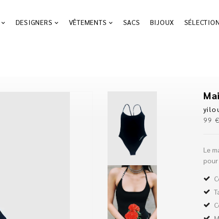
DESIGNERS
VÊTEMENTS
SACS
BIJOUX
SÉLECTIO
Mai
yilo
99
Le ma
pour
C
T
C
M