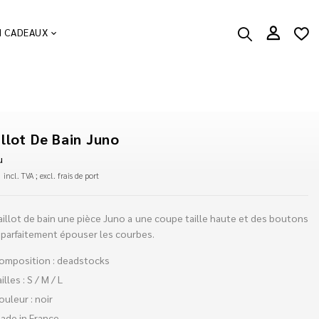
N CADEAUX
llot De Bain Juno
u
€
incl. TVA ; excl. frais de port
illot de bain une pièce Juno a une coupe taille haute et des boutons
 parfaitement épouser les courbes.
omposition : deadstocks
ailles : S / M / L
ouleur : noir
ade in France