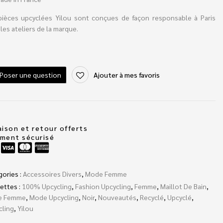
pièces upcyclées Yilou sont conçues de façon responsable à Paris
les ateliers de la marque.
Poser une question
Ajouter à mes favoris
aison et retour offerts
ement sécurisé
gories :
Accessoires Divers
,
Mode Femme
ettes :
100% Upcycling
,
Fashion Upcycling
,
Femme
,
Maillot De Bain
,
e Femme
,
Mode Upcycling
,
Noir
,
Nouveautés
,
Recyclé
,
Upcyclé
,
cling
,
Yilou