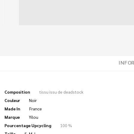
INFO
Composition
tissu issu de deadstock
Couleur
Noir
Made In
France
Marque
Yilou
Pourcentage Upcycling
100 %
Taille
S
,
M
,
L