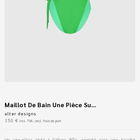
Maillot De Bain Une Pièce Superposé Vert
alter designs
150
€
incl. TVA ; excl. frais de port
Un une-pièce stylé à l’allure 80’s, revisité avec une touche