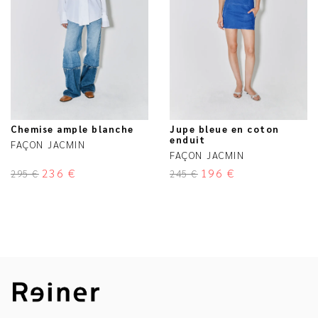
Chemise ample blanche
Jupe bleue en coton
enduit
FAÇON JACMIN
FAÇON JACMIN
236
€
196
€
295
€
245
€