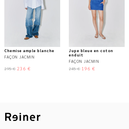
Chemise ample blanche
Jupe bleue en coton
enduit
FAÇON JACMIN
FAÇON JACMIN
236
€
196
€
295
€
245
€