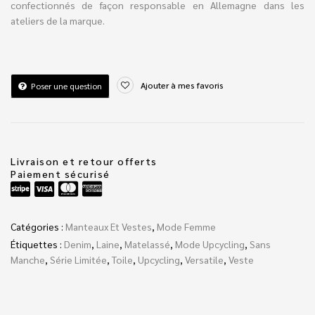
confectionnés de façon responsable en Allemagne dans les
ateliers de la marque.
Ajouter à mes favoris
Poser une question
Livraison et retour offerts
Paiement sécurisé
Catégories :
Manteaux Et Vestes
,
Mode Femme
Étiquettes :
Denim
,
Laine
,
Matelassé
,
Mode Upcycling
,
Sans
Manche
,
Série Limitée
,
Toile
,
Upcycling
,
Versatile
,
Veste