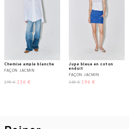
Chemise ample blanche
Jupe bleue en coton
enduit
FAÇON JACMIN
FAÇON JACMIN
236
€
196
€
295
€
245
€