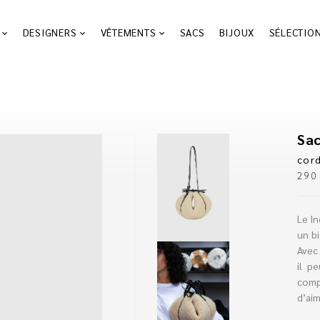
DESIGNERS
VÊTEMENTS
SACS
BIJOUX
SÉLECTIO
Sac
cord
29
Le In
un b
Avec 
il p
comp
d’aim