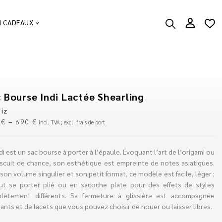
N CADEAUX
 Bourse Indi Lactée Shearling
iz
0
€
–
690
€
incl. TVA ; excl. frais de port
di est un sac bourse à porter à l’épaule. Évoquant l’art de l’origami ou
iscuit de chance, son esthétique est empreinte de notes asiatiques.
son volume singulier et son petit format, ce modèle est facile, léger ;
eut se porter plié ou en sacoche plate pour des effets de styles
lètement différents. Sa fermeture à glissière est accompagnée
ants et de lacets que vous pouvez choisir de nouer ou laisser libres.