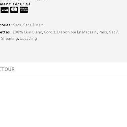
ement sécurisé
gories :
Sacs
,
Sacs À Main
ettes :
100% Cuir
,
Blanc
,
Cordiz
,
Disponible En Magasin
,
Paris
,
Sac À
,
Shearling
,
Upcycling
ETOUR