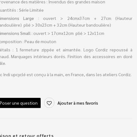
rovenance des matières : Invendus des grandes maison
uantités : Série Limitée
imensions Large
: ouvert > 24cmx37cm + 27cm (Hauteur
andoulière) plié > 30x23cm + 32cm (Hauteur bandoulière)
imensions Small
: ouvert > 17cmx12cm plié > 12x11cm
omposition : Peau de mouton
étails : 1 fermeture zippée et aimantée. Logo Cordiz repoussé à
haud. Marquages intérieurs dorés. Finition des accessoires en doré
âle.
c Indi upcyclé est conçu à la main, en France, dans les ateliers Cordiz.
Poser une question
Ajouter à mes favoris
aison et retour offerts