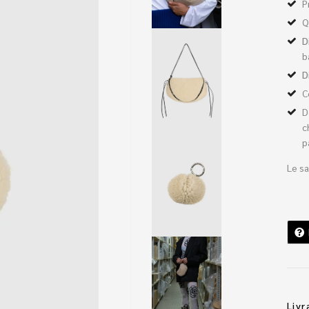
P
Q
D
b
D
C
D
c
p
Le sa
Livr